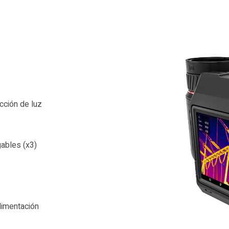
cción de luz
gables (x3)
limentación