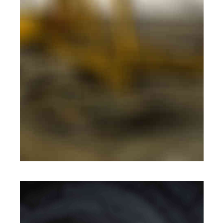
MOBILE
·
WEB