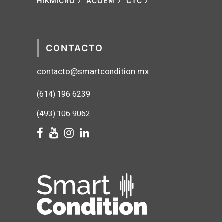
HIKMICRO
ACOEM
CTC
CONTACTO
contacto@smartcondition.mx
(614) 1
96 6239
(493) 106 9062