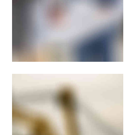
BRANDING
·
WEB