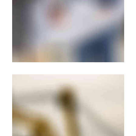
BRANDING
·
WEB