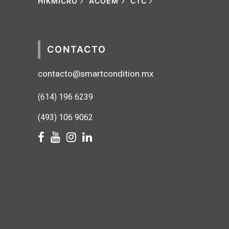
HIKMICRO
ACOEM
CTC
CONTACTO
contacto@smartcondition.mx
(614) 1
96 6239
(493) 106 9062