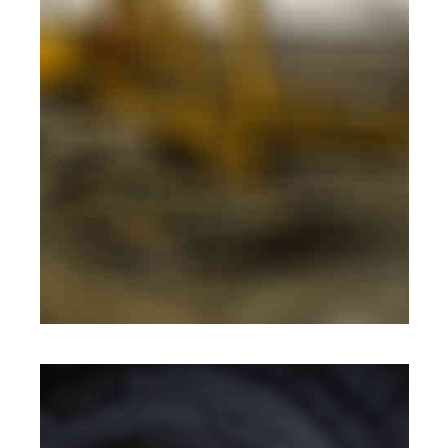
MOBILE
·
WEB