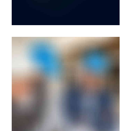
BRANDING
·
WEB