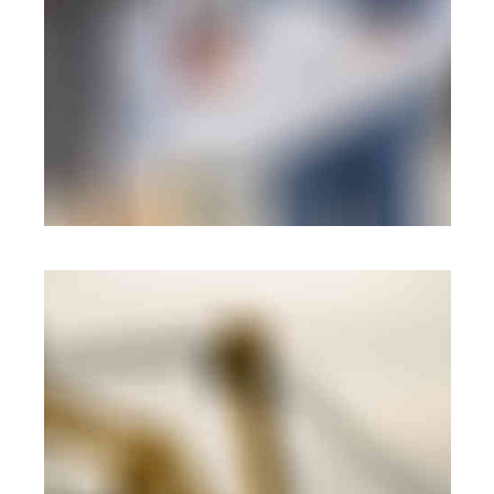
BRANDING
·
WEB