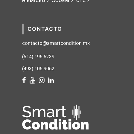
HIKMICRO
ACOEM
CTC
CONTACTO
contacto@smartcondition.mx
(614) 1
96 6239
(493) 106 9062