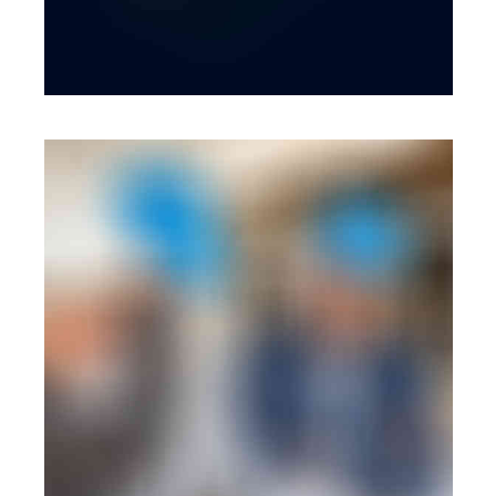
BRANDING
·
WEB