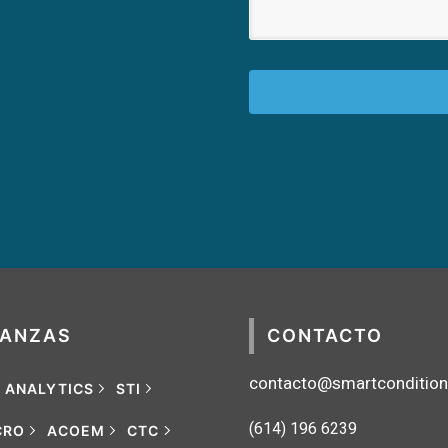
IANZAS
CONTACTO
contacto@smartconditio
G ANALYTICS
STI
(614) 1
96 6239
CRO
ACOEM
CTC