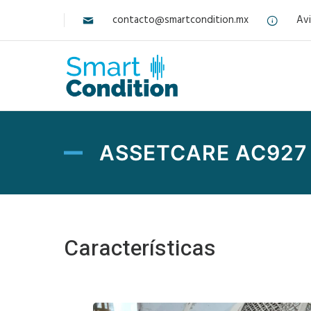
contacto@smartcondition.mx
Avi
ASSETCARE AC927
Características