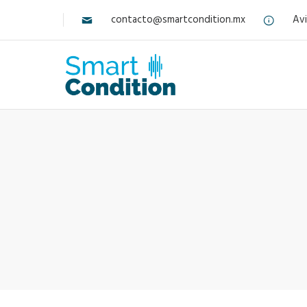
contacto@smartcondition.mx
Avi