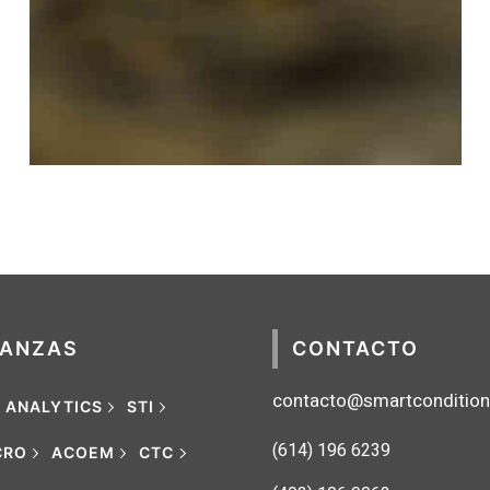
MOBILE
·
WEB
IANZAS
CONTACTO
contacto@smartconditio
G ANALYTICS
STI
(614) 1
96 6239
CRO
ACOEM
CTC