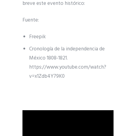
breve este evento histórico:
Fuente:
Freepik
Cronología de la independencia de
México 1808-1821.
https://www.youtube.com/watch?
v=x1Zdb4Y79K0