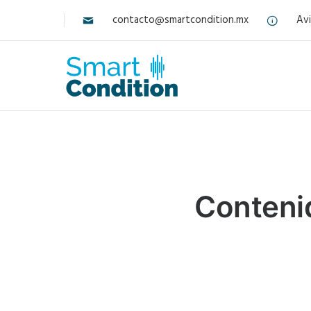
contacto@smartcondition.mx
Avi
Contenid