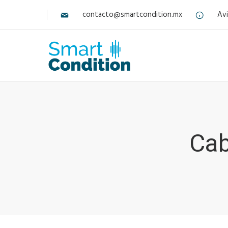
contacto@smartcondition.mx
Avi
Cab