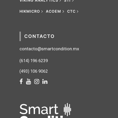
VIKING ANALYTICS
STI
HIKMICRO
ACOEM
CTC
CONTACTO
contacto@smartcondition.mx
(614) 1
96 6239
(493) 106 9062