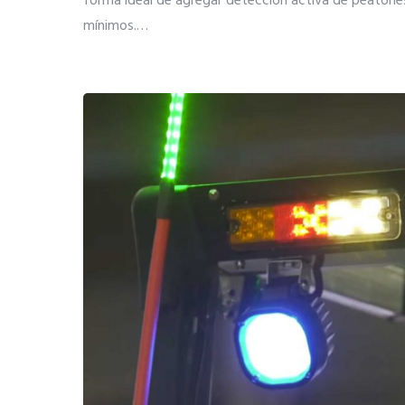
forma ideal de agregar detección activa de peatone
mínimos.
…