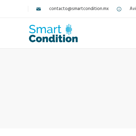
contacto@smartcondition.mx
Avi